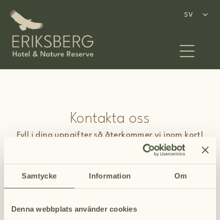
Hoppa
till
SV
SV
innehåll
Kontakta oss
Fyll i dina uppgifter så återkommer vi inom kort!
Namn
Samtycke
Information
Om
E-post
Denna webbplats använder cookies