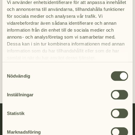
Vi använder enhetsidentifierare för att anpassa innehållet
Meddelande
och annonserna till användarna, tillhandahålla funktioner
för sociala medier och analysera vår trafik. Vi
vidarebefordrar även sådana identifierare och annan
information från din enhet till de sociala medier och
annons- och analysföretag som vi samarbetar med.
Dessa kan i sin tur kombinera informationen med annan
Skicka
information som du har tillhandahållit eller som de har
samlat in när du har använt deras tjänster.
Samtyckesval
We work with
7 third parties
who may receive and
Nödvändig
process your information.
Inställningar
Statistik
F
I
Marknadsföring