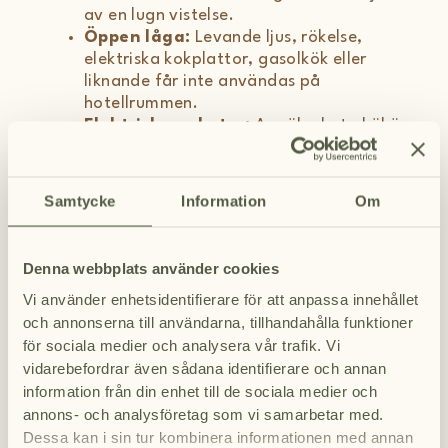
av en lugn vistelse.
Öppen låga:
Levande ljus, rökelse,
elektriska kokplattor, gasolkök eller
liknande får inte användas på
hotellrummen.
Elektriska enheter:
Av säkerhetsskäl är
det förbjudet att ladda utrustning som
hoverboards, elcyklar, elsparkcyklar,
drönare eller liknande på hotellet. Dra
Samtycke
Information
Om
alltid ur kontakten till laddningsbara
enheter (t.ex. mobiltelefoner och
datorer) när du lämnar rummet.
Denna webbplats använder cookies
Vapen:
Det är inte tillåtet att ta med
Vi använder enhetsidentifierare för att anpassa innehållet
vapen. Om du har jaktlicens och behöver
och annonserna till användarna, tillhandahålla funktioner
medföra ditt vapen, kontakta
receptionen innan ankomst.
för sociala medier och analysera vår trafik. Vi
IT-säkerhet:
Användning av vårt nätverk
vidarebefordrar även sådana identifierare och annan
för olagliga aktiviteter eller på ett sätt
information från din enhet till de sociala medier och
som äventyrar IT-säkerheten är förbjudet.
annons- och analysföretag som vi samarbetar med.
Dessa kan i sin tur kombinera informationen med annan