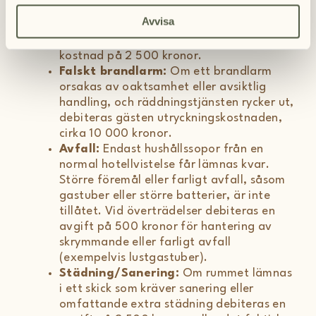
förbjudet att täcka över, ta bort eller på
Avvisa
annat sätt sätta branddetektorer ur
funktion. Överträdelse medför en
kostnad på 2 500 kronor.
Falskt brandlarm:
Om ett brandlarm
orsakas av oaktsamhet eller avsiktlig
handling, och räddningstjänsten rycker ut,
debiteras gästen utryckningskostnaden,
cirka 10 000 kronor.
Avfall:
Endast hushållssopor från en
normal hotellvistelse får lämnas kvar.
Större föremål eller farligt avfall, såsom
gastuber eller större batterier, är inte
tillåtet. Vid överträdelser debiteras en
avgift på 500 kronor för hantering av
skrymmande eller farligt avfall
(exempelvis lustgastuber).
Städning/Sanering:
Om rummet lämnas
i ett skick som kräver sanering eller
omfattande extra städning debiteras en