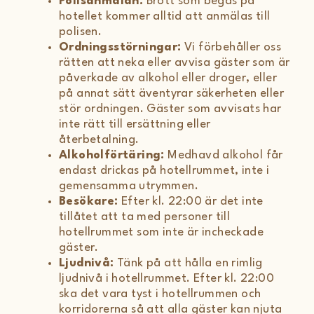
Polisanmälan:
Brott som begås på
hotellet kommer alltid att anmälas till
polisen.
Ordningsstörningar:
Vi förbehåller oss
rätten att neka eller avvisa gäster som är
påverkade av alkohol eller droger, eller
på annat sätt äventyrar säkerheten eller
stör ordningen. Gäster som avvisats har
inte rätt till ersättning eller
återbetalning.
Alkoholförtäring:
Medhavd alkohol får
endast drickas på hotellrummet, inte i
gemensamma utrymmen.
Besökare:
Efter kl. 22:00 är det inte
tillåtet att ta med personer till
hotellrummet som inte är incheckade
gäster.
Ljudnivå:
Tänk på att hålla en rimlig
ljudnivå i hotellrummet. Efter kl. 22:00
ska det vara tyst i hotellrummen och
korridorerna så att alla gäster kan njuta