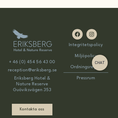
F
I
a
n
c
s
Integritetspolicy
e
t
b
a
Miljöpolicy
o
g
+ 46 (0) 454 56 43 00
CHAT
o
r
Ordningsregler
k
a
reception@eriksberg.se
m
Pressrum
Eriksberg Hotel &
Nature Reserve
Guöviksvägen 353
Kontakta oss