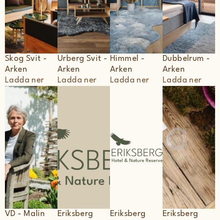
Skog Svit -
Urberg Svit -
Himmel -
Dubbelrum -
Arken
Arken
Arken
Arken
Ladda ner
Ladda ner
Ladda ner
Ladda ner
VD - Malin
Eriksberg
Eriksberg
Eriksberg