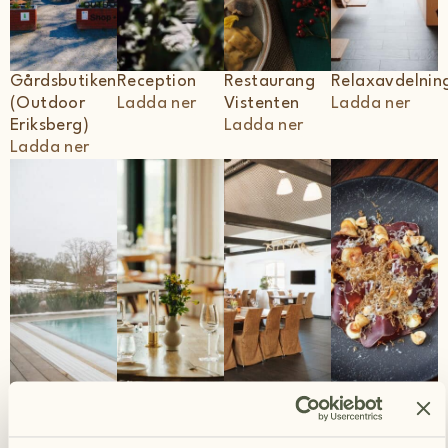
Gårdsbutiken
Reception
Restaurang
Relaxavdelnin
(Outdoor
Ladda ner
Vistenten
Ladda ner
Eriksberg)
Ladda ner
Ladda ner
Pool
Restaurang
Restaurang
Mat
Ladda ner
Havsörnen
Vistenten
Ladda ner