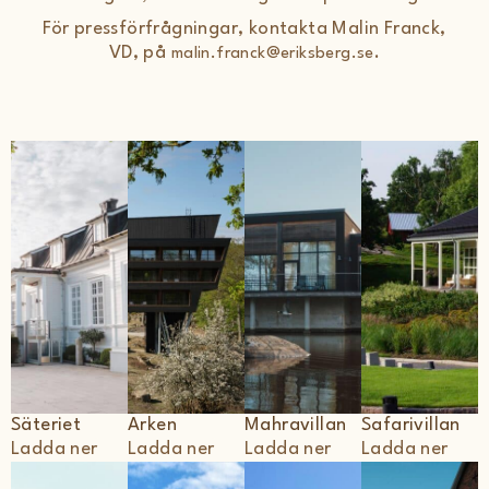
För pressförfrågningar, kontakta Malin Franck,
VD, på
.
malin.franck@eriksberg.se
Säteriet
Arken
Mahravillan
Safarivillan
Ladda ner
Ladda ner
Ladda ner
Ladda ner