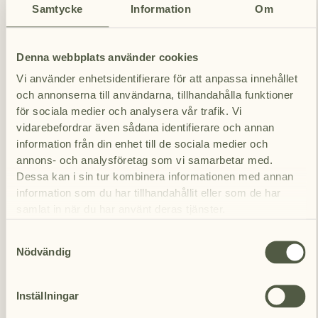
Samtycke
Information
Om
Ladda ner
Ladda ner
Denna webbplats använder cookies
Vi använder enhetsidentifierare för att anpassa innehållet
och annonserna till användarna, tillhandahålla funktioner
för sociala medier och analysera vår trafik. Vi
vidarebefordrar även sådana identifierare och annan
information från din enhet till de sociala medier och
annons- och analysföretag som vi samarbetar med.
Dessa kan i sin tur kombinera informationen med annan
information som du har tillhandahållit eller som de har
Mat
Mat
Mat
Konferens
samlat in när du har använt deras tjänster.
Ladda ner
Ladda ner
Ladda ner
Ladda ner
Samtyckesval
We work with
7 third parties
who may receive and
Nödvändig
process your information.
Inställningar