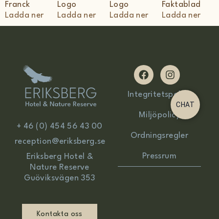
Franck
Logo
Logo
Faktablad
Ladda ner
Ladda ner
Ladda ner
Ladda ner
F
I
a
n
c
s
Integritetspolicy
e
t
CHAT
b
a
Miljöpolicy
o
g
+ 46 (0) 454 56 43 00
o
r
Ordningsregler
k
a
reception@eriksberg.se
m
Pressrum
Eriksberg Hotel &
Nature Reserve
Guöviksvägen 353
Kontakta oss