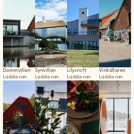
Dammvillan
Synvillan
Lilycroft
Vinkällaren
Ladda ner
Ladda ner
Ladda ner
Ladda ner