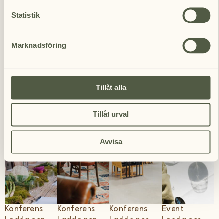
Statistik
Marknadsföring
Konferens
Konferens
Konferens
Konferens
Ladda ner
Ladda ner
Ladda ner
Ladda ner
Tillåt alla
Tillåt urval
Avvisa
Konferens
Konferens
Konferens
Event