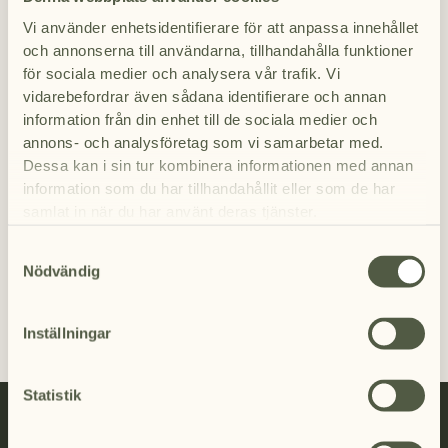
konferenslokaler och gårdsbutik, en verksamhet
Vi använder enhetsidentifierare för att anpassa innehållet
där logi, gastronomi, djur och natur lever sida vid
och annonserna till användarna, tillhandahålla funktioner
sida. Här delar du vardag med ett levande
för sociala medier och analysera vår trafik. Vi
naturreservat på 925 hektar och med vilda djur
vidarebefordrar även sådana identifierare och annan
som rör sig fritt på markerna runt om. Vi arbetar
information från din enhet till de sociala medier och
nära varandra och mitt i naturen, i en miljö där
annons- och analysföretag som vi samarbetar med.
hantverket, råvaran och respekten för platsen
Dessa kan i sin tur kombinera informationen med annan
genomsyrar allt vi gör. Välkommen till Eriksberg.
information som du har tillhandahållit eller som de har
samlat in när du har använt deras tjänster.
Se alla våra lediga tjänster
Samtyckesval
We work with
7 third parties
who may receive and
Nödvändig
Connecta med oss
process your information.
Inställningar
Statistik