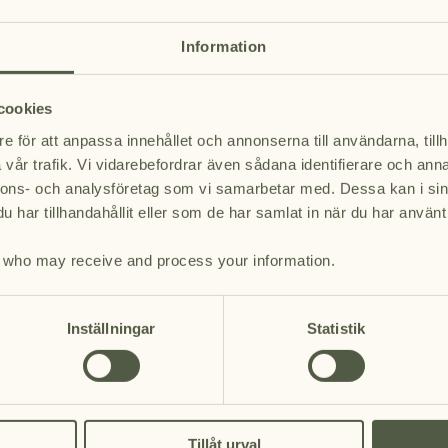
iger Minuten eine Bestätigung per E-Mail mit einer digitalen Geschenkkarte
kkarte ist ab Kaufdatum ein Jahr lang gültig und kann an allen Kassen bei
Information
n. Eine Rückerstattung oder Barauszahlung ist nicht möglich. Bei Fragen e
uns unter 0454-56 43 00 oder
reception@eriksberg.se.
cookies
e för att anpassa innehållet och annonserna till användarna, tillh
vår trafik. Vi vidarebefordrar även sådana identifierare och anna
nnons- och analysföretag som vi samarbetar med. Dessa kan i sin
har tillhandahållit eller som de har samlat in när du har använt 
who may receive and process your information.
Inställningar
Statistik
Tillåt urval