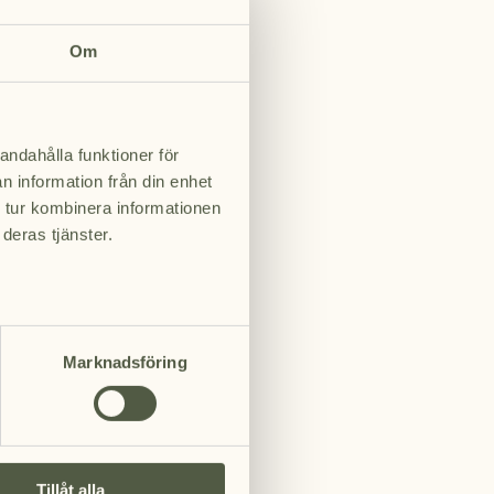
.
 Eriksberg
Om
rreichen Sie
andahålla funktioner för
n information från din enhet
 tur kombinera informationen
deras tjänster.
Marknadsföring
Tillåt alla