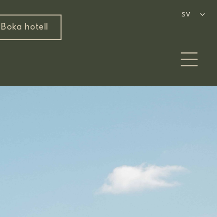
SV
SV
Boka hotell