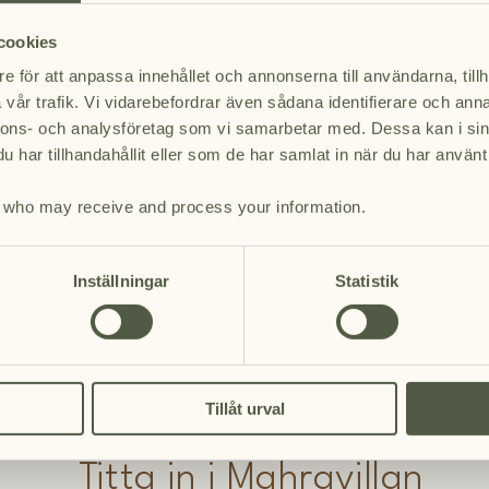
i det omgivande
Mahravillans rymliga
cookies
osen och Visenten.
dammen. Ekmöbler, b
de vilda djuren som
utsikt över parken. 
e för att anpassa innehållet och annonserna till användarna, tillh
 extra
med ett intilliggand
vår trafik. Vi vidarebefordrar även sådana identifierare och anna
efter det sällsynta h
nnons- och analysföretag som vi samarbetar med. Dessa kan i sin
har tillhandahållit eller som de har samlat in när du har använt 
Ca 60 kvm. Upp till 
who may receive and process your information.
Boka
Inställningar
Statistik
Tillåt urval
Titta in i Mahravillan