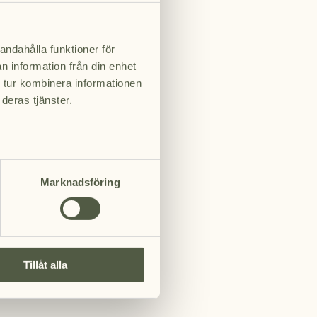
ste rum med stor terrass och utsikt över
adkar i gjutjärn och en privat bastu med
Via en anslutningsdörr kan sviten enkelt utökas
andahålla funktioner för
e rum till en dubbelsvit. Davidshjorten bär namn
n information från din enhet
jortdjur som sedan 2016 lever fritt i reservatet.
 tur kombinera informationen
deras tjänster.
2 personer.
Marknadsföring
Tillåt alla