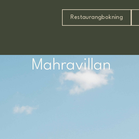
Restaurangbokning
Mahravillan