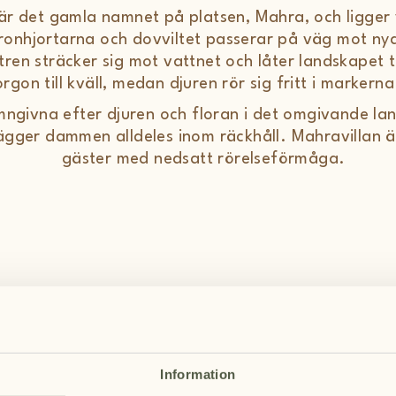
är det gamla namnet på platsen, Mahra, och ligger
kronhjortarna och dovviltet passerar på väg mot ny
en sträcker sig mot vattnet och låter landskapet t
rgon till kväll, medan djuren rör sig fritt i markern
givna efter djuren och floran i det omgivande la
ägger dammen alldeles inom räckhåll. Mahravillan 
gäster med nedsatt rörelseförmåga.
Svit
Information