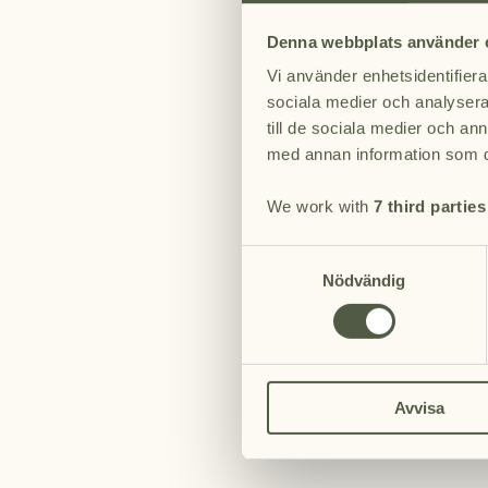
Fyra rum uppkallade efter djuren och floran 
Denna webbplats använder 
landskapet — Kronhjorten, Dovhjorten, Näckr
Panoramafönster med utsikt mot dammen och 
Vi använder enhetsidentifierar
passerar utanför. Anpassade för familjer med
sociala medier och analysera 
bäddmöjligheter.
till de sociala medier och a
med annan information som du 
Ca 37 kvm. Upp till 4 personer.
We work with
7 third parties
Boka
Samtyckesval
Nödvändig
Avvisa