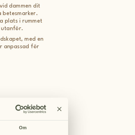
 vid dammen dit
a betesmarker.
a plats i rummet
a utanför.
ndskapet, med en
är anpassad för
Om