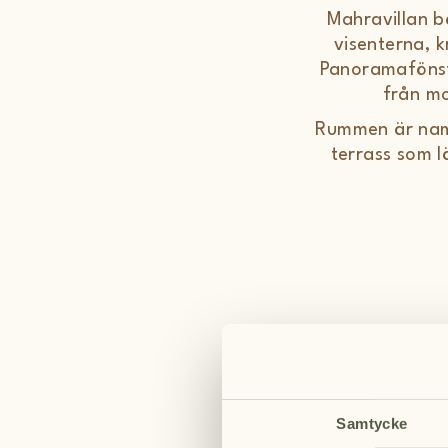
Mahravillan b
visenterna, 
Panoramafönstr
från mo
Rummen är namn
terrass som l
Familjerum
Samtycke