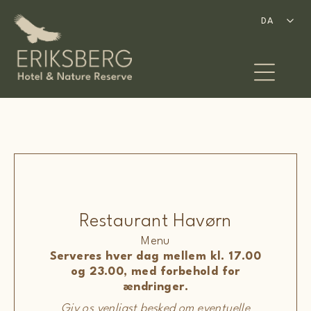
Spring
til
DA
DA
indhold
Restaurant Havørn
Menu
Serveres hver dag mellem kl. 17.00
og 23.00, med forbehold for
ændringer.
Giv os venligst besked om eventuelle