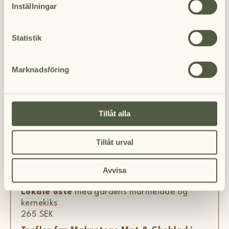
325 SEK
Inställningar
Alle hovedretter serveres med kartoffelmos
Statistik
ved siden af.
Desserter
Marknadsföring
Grillet jordbærsorbet
med
chokoladebrownie, rabarberkompot, marengs
og hvid chokolade- og fennikelganache
195 SEK
Tillåt alla
Citronverbena bavarois
med myntesorbet,
gløgg fra Sibbesson i Näsum og mandelkage
Tillåt urval
185 SEK
Is med smagsvarianter fra Eriksberg
Avvisa
38 SEK/kugle
Lokale oste
med gårdens marmelade og
kernekiks
265 SEK