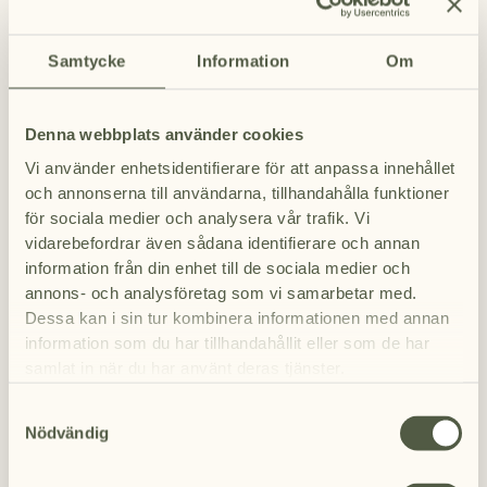
225 SEK
Vildttar
med syltede løg, løvstikkesorbet, æg
Samtycke
Information
Om
fra Vassakull Gård, iset peberrod og
krydderurter fra haven
235 SEK
Denna webbplats använder cookies
Varme retter
Vi använder enhetsidentifierare för att anpassa innehållet
Krydret dåhjort eller kronhjort
med vildløg
och annonserna till användarna, tillhandahålla funktioner
og sommerkål, cremet morkel og sprød sky
för sociala medier och analysera vår trafik. Vi
med vildløgolie
vidarebefordrar även sådana identifierare och annan
415 SEK
information från din enhet till de sociala medier och
Stegt hellefisk
med sommerforretter,
annons- och analysföretag som vi samarbetar med.
Sandefjordssauce, stegt jordskokker og
Dessa kan i sin tur kombinera informationen med annan
urtesalat
information som du har tillhandahållit eller som de har
395 SEK
samlat in när du har använt deras tjänster.
Blekinge kroppkaka
fyldt med
Samtyckesval
We work with
7 third parties
who may receive and
sommerkantareller, serveret med
Nödvändig
sommerrødbeder, broccolini, zucchiniblomst
process your information.
og hvid aspargesemulsion