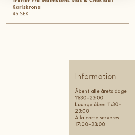
Trøfler fra Malmstens Mat & Choklad i
Karlskrona
45 SEK
Information
Åbent alle årets dage
11:30–23:00
Lounge åben 11:30–
23:00
À la carte serveres
17:00–23:00