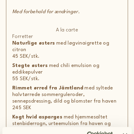
Med forbehold for ændringer.
A la carte
Forretter
Naturlige østers
med løgvinaigrette og
citron
45 SEK/stk.
Stegte østers
med chili emulsion og
eddikepulver
55 SEK/stk.
Rimmet ørred fra Jämtland
med syltede
halvtørrede sommerguleroder,
sennepsdressing, dild og blomster fra haven
245 SEK
Kogt hvid asparges
med hjemmesaltet
stenbiderrogn, urteemulsion fra haven og
citroncreme